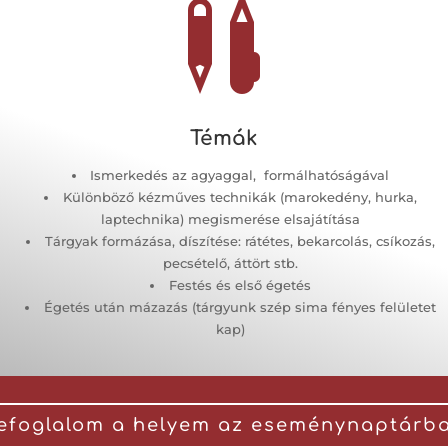

Témák
Ismerkedés az agyaggal, formálhatóságával
Különböző kézműves technikák (marokedény, hurka,
laptechnika) megismerése elsajátítása
Tárgyak formázása, díszítése: rátétes, bekarcolás, csíkozás,
pecsételő, áttört stb.
Festés és első égetés
Égetés után mázazás (tárgyunk szép sima fényes felületet
kap)
efoglalom a helyem az eseménynaptárb