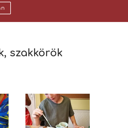
an
k, szakkörök