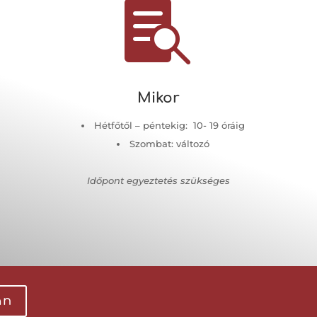

Mikor
Hétfőtől – péntekig: 10- 19 óráig
Szombat: változó
Időpont egyeztetés szükséges
an