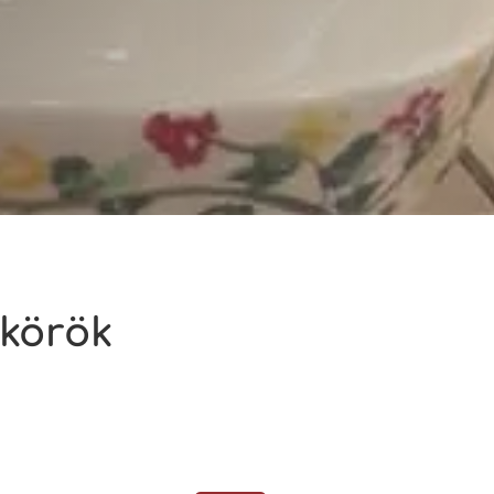
kkörök