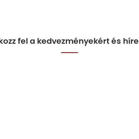
tkozz fel a kedvezményekért és híre
[mc4wp_form id="858"]