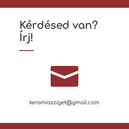
Kérdésed van?
Írj!

keramiasziget@gmail.com