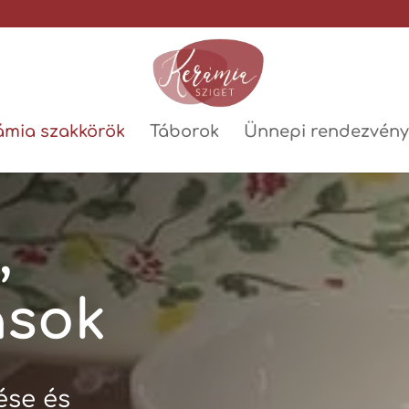
ámia szakkörök
Táborok
Ünnepi rendezvény
,
ások
ése és