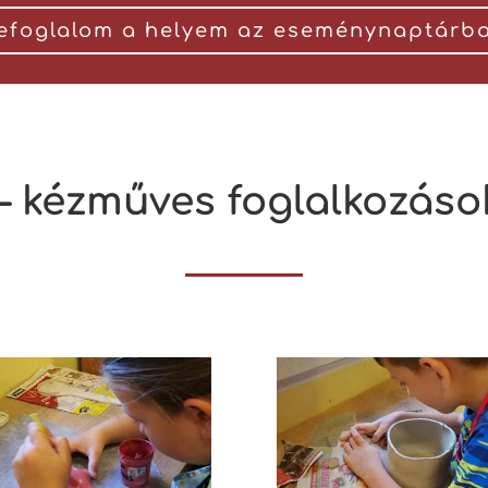
efoglalom a helyem az eseménynaptárb
– kézműves foglalkozáso