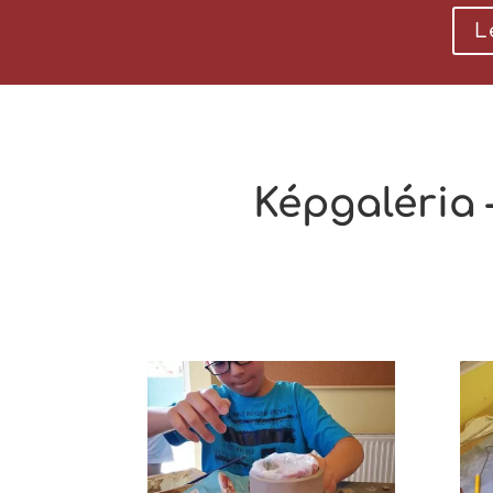
L
Képgaléria 