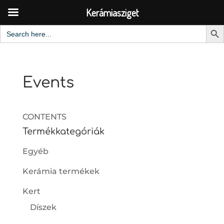
Kerámiasziget
Search But
Search
for:
Events
CONTENTS
Termékkategóriák
Egyéb
Kerámia termékek
Kert
Díszek